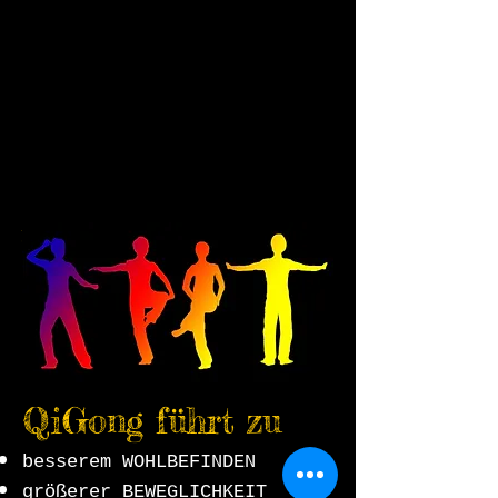
Hier findet ihr Seiten von Freunden.
QiGong
in Haidhausen
QiGong führt zu
besserem WOHLBEFINDEN
größerer BEWEGLICHKEIT