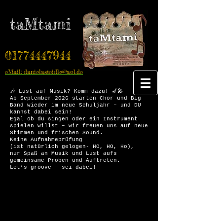
taMtami
01774447944
eMail: danielasteidle@aol.de
🎶 Lust auf Musik? Komm dazu! 🎷🎤
Ab September 2026 starten Chor und Big
Band wieder im neue Schuljahr – und DU
kannst dabei sein!
Egal ob du singen oder ein Instrument
spielen willst – wir freuen uns auf neue
Stimmen und frischen Sound.
Keine Aufnahmeprüfung
(ist natürlich gelogen- HO, HO, Ho),
nur Spaß an Musik und Lust aufs
gemeinsame Proben und Auftreten.
Let’s groove – sei dabei!