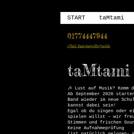
START
taMtami
01774447944
eMail: danielasteidle@aol.de
taMtami
🎶 Lust auf Musik? Komm d
Ab September 2026 starte
Band wieder im neue Schu
kannst dabei sein!
Egal ob du singen oder e
spielen willst – wir fre
Stimmen und frischen Sou
Keine Aufnahmeprüfung
(ist natürlich gelogen- 