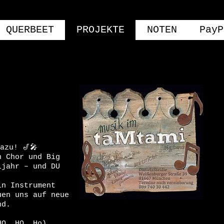
QUERBEET
PROJEKTE
NOTEN
PayP
azu! 🎷🎤
n Chor und Big
ljahr – und DU
in Instrument
uen uns auf neue
nd.
HO, HO, Ho),