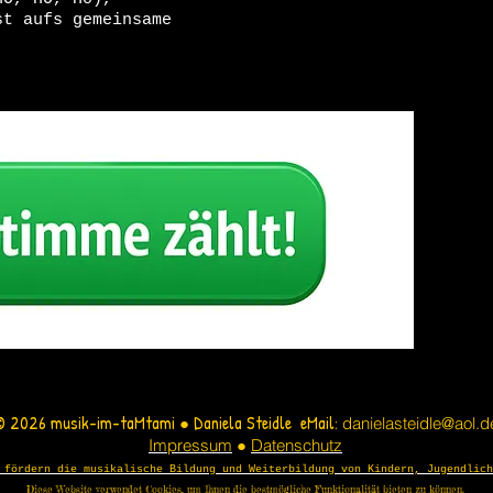
st aufs gemeinsame
!
© 2026 musik-im-taMtami
Daniela Steidle eMail:
●
danielasteidle@aol.d
Impressum
●
Datenschutz
fördern die musikalische Bildung und Weiterbildung von Kindern, Jugendlich
Diese Website verwendet Cookies, um Ihnen die bestmögliche Funktionalität bieten zu können.