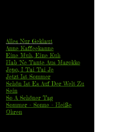
Alles Nur Geklaut
Anne Kaffeekanne
Eine Muh, Eine Kuh
Hab 'Ne Tante Aus Marokko
Jepo, I Tai Tai Je
Jetzt Ist Sommer
Schön Ist Es Auf Der Welt Zu
Sein
So A Schöner Tag
Sommer – Sonne – Heiße
Ohren