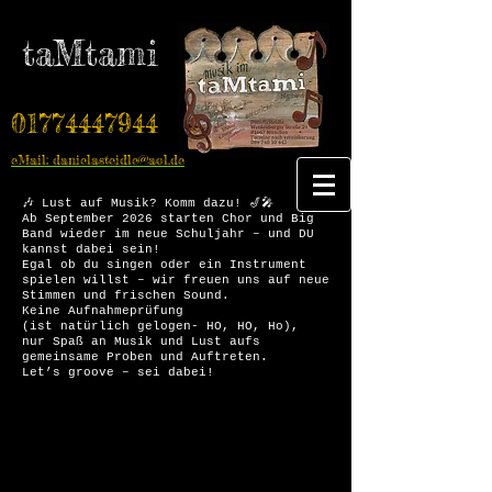
taMtami
01774447944
eMail: danielasteidle@aol.de
🎶 Lust auf Musik? Komm dazu! 🎷🎤
Ab September 2026 starten Chor und Big
Band wieder im neue Schuljahr – und DU
kannst dabei sein!
Egal ob du singen oder ein Instrument
spielen willst – wir freuen uns auf neue
Stimmen und frischen Sound.
Keine Aufnahmeprüfung
(ist natürlich gelogen- HO, HO, Ho),
nur Spaß an Musik und Lust aufs
gemeinsame Proben und Auftreten.
Let’s groove – sei dabei!