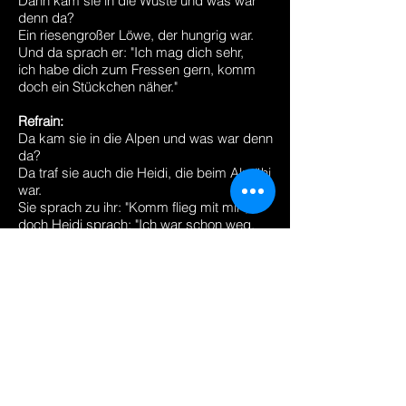
Dann kam sie in die Wüste und was war
denn da?
Ein riesengroßer Löwe, der hungrig war.
Und da sprach er: "Ich mag dich sehr,
ich habe dich zum Fressen gern, komm
doch ein Stückchen näher."
Refrain:
Da kam sie in die Alpen und was war denn
da?
Da traf sie auch die Heidi, die beim Almöhi
war.
Sie sprach zu ihr: "Komm flieg mit mir",
doch Heidi sprach: "Ich war schon weg,
drum bleib ich lieber hier".
Refrain:
Da kam sie in den Schwarzwald, und was
war denn da?
Da sprach ein Oberförster mit
strohblondem Haar:
"Du bist genau die richt'ge Frau,
du bringst mir die Pantoffeln für die
Tagesschau."