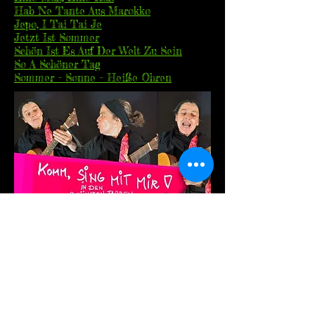
Hab 'Ne Tante Aus Marokko
Jepo, I Tai Tai Je
Jetzt Ist Sommer
Schön Ist Es Auf Der Welt Zu Sein
So A Schöner Tag
Sommer – Sonne – Heiße Ohren