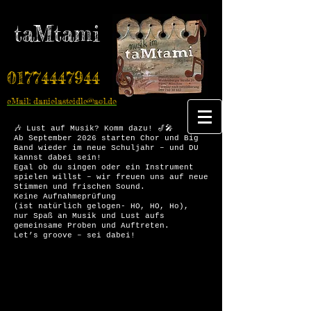
taMtami
01774447944
eMail: danielasteidle@aol.de
🎶 Lust auf Musik? Komm dazu! 🎷🎤
Ab September 2026 starten Chor und Big
Band wieder im neue Schuljahr – und DU
kannst dabei sein!
Egal ob du singen oder ein Instrument
spielen willst – wir freuen uns auf neue
Stimmen und frischen Sound.
Keine Aufnahmeprüfung
(ist natürlich gelogen- HO, HO, Ho),
nur Spaß an Musik und Lust aufs
gemeinsame Proben und Auftreten.
Let’s groove – sei dabei!