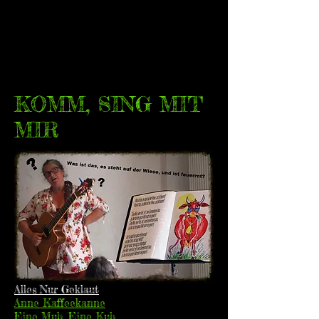
KOMM, SING MIT
MIR
Alles Nur Geklaut
Anne Kaffeekanne
Eine Muh, Eine Kuh