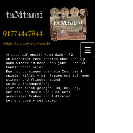
taMtami
01774447944
eMail: danielasteidle@aol.de
🎶 Lust auf Musik? Komm dazu! 🎷🎤
Ab September 2026 starten Chor und Big
Band wieder im neue Schuljahr – und DU
kannst dabei sein!
Egal ob du singen oder ein Instrument
spielen willst – wir freuen uns auf neue
Stimmen und frischen Sound.
Keine Aufnahmeprüfung
(ist natürlich gelogen- HO, HO, Ho),
nur Spaß an Musik und Lust aufs
gemeinsame Proben und Auftreten.
Let’s groove – sei dabei!