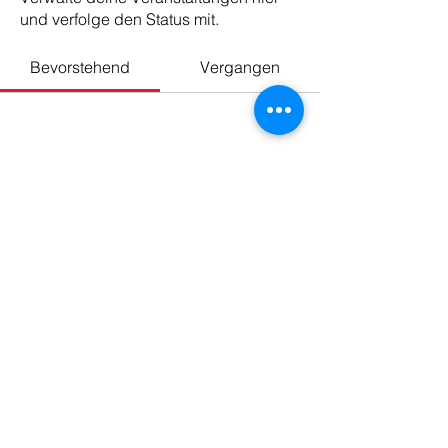
und verfolge den Status mit.
Bevorstehend
Vergangen
Noch keine Tickets oder
Antworten vorhanden
Veranstaltungen durchsuchen
© 2026 musik-im-taMtami
Daniela Steidle
●
eMail:
danielasteidle@aol.de
Impressum
●
Datenschutz
SingaPur e.V.
Wir fördern die