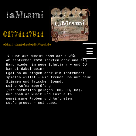
taMtami
01774447944
eMail: danielasteidle@aol.de
🎶 Lust auf Musik? Komm dazu! 🎷🎤
Ab September 2026 starten Chor und Big
Band wieder im neue Schuljahr – und DU
kannst dabei sein!
Egal ob du singen oder ein Instrument
spielen willst – wir freuen uns auf neue
Stimmen und frischen Sound.
Keine Aufnahmeprüfung
(ist natürlich gelogen- HO, HO, Ho),
nur Spaß an Musik und Lust aufs
gemeinsame Proben und Auftreten.
Let’s groove – sei dabei!