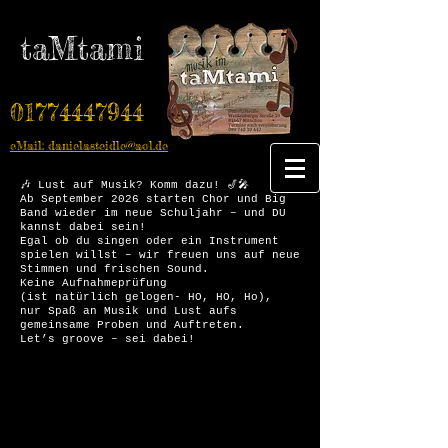
taMtami
01774447944
eMail: danielasteidle@aol.de
🎶 Lust auf Musik? Komm dazu! 🎷🎤
Ab September 2026 starten Chor und Big
Band wieder im neue Schuljahr – und DU
kannst dabei sein!
Egal ob du singen oder ein Instrument
spielen willst – wir freuen uns auf neue
Stimmen und frischen Sound.
Keine Aufnahmeprüfung
(ist natürlich gelogen- HO, HO, Ho),
nur Spaß an Musik und Lust aufs
gemeinsame Proben und Auftreten.
Let’s groove – sei dabei!