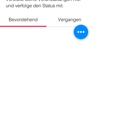
und verfolge den Status mit.
Bevorstehend
Vergangen
Noch keine Tickets oder
Antworten vorhanden
Veranstaltungen durchsuchen
© 2026 musik-im-taMtami
Daniela Steidle
●
eMail:
danielasteidle@aol.de
Impressum
●
Datenschutz
SingaPur e.V.
Wir fördern die